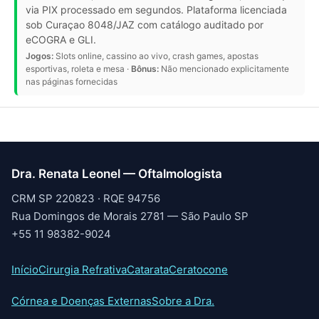
via PIX processado em segundos. Plataforma licenciada
sob Curaçao 8048/JAZ com catálogo auditado por
eCOGRA e GLI.
Jogos:
Slots online, cassino ao vivo, crash games, apostas
esportivas, roleta e mesa ·
Bônus:
Não mencionado explicitamente
nas páginas fornecidas
Dra. Renata Leonel — Oftalmologista
CRM SP 220823 · RQE 94756
Rua Domingos de Morais 2781 — São Paulo SP
+55 11 98382-9024
Início
Cirurgia Refrativa
Catarata
Ceratocone
Córnea e Doenças Externas
Sobre a Dra.