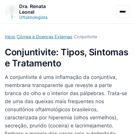
Dra. Renata
Leonel
Abrir 
Oftalmologista
Início
Córnea e Doenças Externas
Conjuntivite
Conjuntivite: Tipos, Sintomas
e Tratamento
A conjuntivite é uma inflamação da conjuntiva,
membrana transparente que reveste a parte
branca do olho e o interior das pálpebras. Trata‑se
de uma das queixas mais frequentes nos
consultórios oftalmológicos brasileiros,
caracterizada por hiperemia (olhos vermelhos),
secreção, prurido (coceira) e lacrimejamento.
Embora a maioria dos casos seja autolimitada,