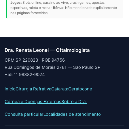
Jogos:
Slots online, cassino ao vivo, crash games, apostas
esportivas, roleta e mesa ·
Bônus:
Não mencionado explicitamente
nas páginas fornecidas
Dra. Renata Leonel — Oftalmologista
CRM SP 220823 · RQE 94756
Rua Domingos de Morais 2781 — São Paulo SP
+55 11 98382-9024
Início
Cirurgia Refrativa
Catarata
Ceratocone
Córnea e Doenças Externas
Sobre a Dra.
Consulta particular
Localidades de atendimento